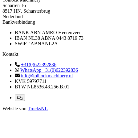
Scharren 16
8517 HN, Scharsterbrug
Nederland
Bankverbindung
BANK
ABN AMRO Heerenveen
IBAN
NL38 ABNA 0443 8719 73
SWIFT
ABNANL2A
Kontakt
+31(0)622392836
WhatsApp +31(0)622392836
info@tolhoekmachinery.nl
KVK
59797711
BTW
NL8536.48.256.B.01
Website von
TrucksNL